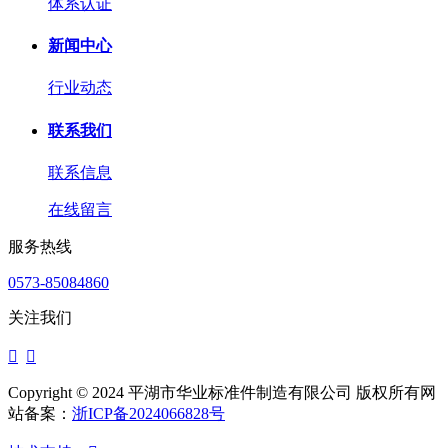
体系认证
新闻中心
行业动态
联系我们
联系信息
在线留言
服务热线
0573-85084860
关注我们


Copyright © 2024 平湖市华业标准件制造有限公司 版权所有网
站备案：
浙ICP备2024066828号